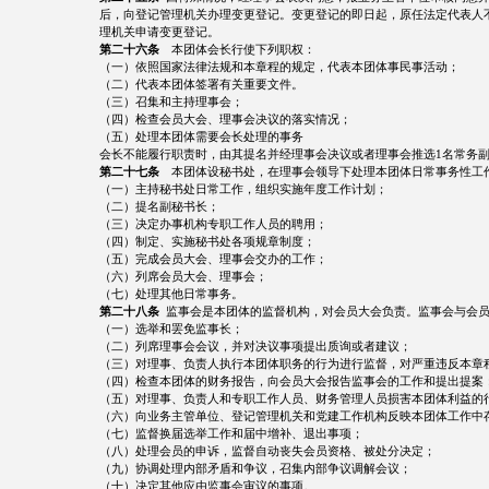
后，向登记管理机关办理变更登记。变更登记的即日起，原任法定代表人
理机关申请变更登记。
第二十六条
本团体会长行使下列职权：
（一）依照国家法律法规和本章程的规定，代表本团体事民事活动；
（二）代表本团体签署有关重要文件。
（三）召集和主持理事会；
（四）检查会员大会、理事会决议的落实情况；
（五）处理本团体需要会长处理的事务
会长不能履行职责时，由其提名并经理事会决议或者理事会推选1名常务
第二十七条
本团体设秘书处，在理事会领导下处理本团体日常事务性工
（一）主持秘书处日常工作，组织实施年度工作计划；
（二）提名副秘书长；
（三）决定办事机构专职工作人员的聘用；
（四）制定、实施秘书处各项规章制度；
（五）完成会员大会、理事会交办的工作；
（六）列席会员大会、理事会；
（七）处理其他日常事务。
第二十八条
监事会是本团体的监督机构，对会员大会负责。监事会与会员
（一）选举和罢免监事长；
（二）列席理事会会议，并对决议事项提出质询或者建议；
（三）对理事、负责人执行本团体职务的行为进行监督，对严重违反本章
（四）检查本团体的财务报告，向会员大会报告监事会的工作和提出提案
（五）对理事、负责人和专职工作人员、财务管理人员损害本团体利益的
（六）向业务主管单位、登记管理机关和党建工作机构反映本团体工作中
（七）监督换届选举工作和届中增补、退出事项；
（八）处理会员的申诉，监督自动丧失会员资格、被处分决定；
（九）协调处理内部矛盾和争议，召集内部争议调解会议；
（十）决定其他应由监事会审议的事项。