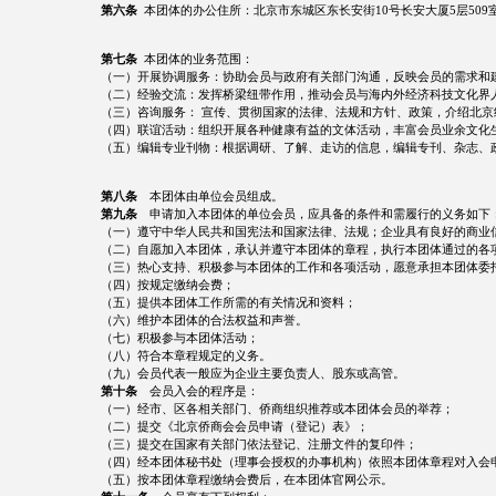
第六条
本团体的办公住所：北京市东城区东长安街10号长安大厦5层509
第七条
本团体的业务范围：
（一）开展协调服务：协助会员与政府有关部门沟通，反映会员的需求和
（二）经验交流：发挥桥梁纽带作用，推动会员与海内外经济科技文化界
（三）咨询服务： 宣传、贯彻国家的法律、法规和方针、政策，介绍北
（四）联谊活动：组织开展各种健康有益的文体活动，丰富会员业余文化
（五）编辑专业刊物：根据调研、了解、走访的信息，编辑专刊、杂志、
第八条
本团体由单位会员组成。
第九条
申请加入本团体的单位会员，应具备的条件和需履行的义务如下
（一）遵守中华人民共和国宪法和国家法律、法规；企业具有良好的商业信
（二）自愿加入本团体，承认并遵守本团体的章程，执行本团体通过的各
（三）热心支持、积极参与本团体的工作和各项活动，愿意承担本团体委
（四）按规定缴纳会费；
（五）提供本团体工作所需的有关情况和资料；
（六）维护本团体的合法权益和声誉。
（七）积极参与本团体活动；
（八）符合本章程规定的义务。
（九）会员代表一般应为企业主要负责人、股东或高管。
第十条
会员入会的程序是：
（一）经市、区各相关部门、侨商组织推荐或本团体会员的举荐；
（二）提交《北京侨商会会员申请（登记）表》；
（三）提交在国家有关部门依法登记、注册文件的复印件；
（四）经本团体秘书处（理事会授权的办事机构）依照本团体章程对入会
（五）按本团体章程缴纳会费后，在本团体官网公示。