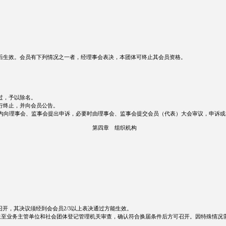
后生效。会员有下列情况之一者，经理事会表决，本团体可终止其会员资格。
过，予以除名。
行终止，并向会员公告。
日内向理事会、监事会提出申诉，必要时由理事会、监事会提交会员（代表）大会审议，申诉
第四章 组织机构
召开，其决议须经到会会员2/3以上表决通过方能生效。
送至业务主管单位和社会团体登记管理机关审查，确认符合换届条件后方可召开。因特殊情况