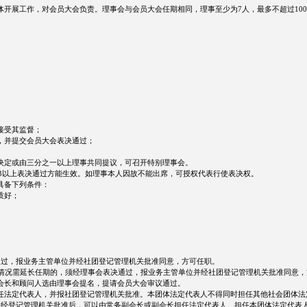
展工作，对会员大会负责。理事会与会员大会任期相同，理事至少为7人，最多不超过100人
接受其监督；
，并提交会员大会表决通过；
决定或由三分之一以上理事共同提议，可召开特别理事会。
/3以上表决通过方能生效。如理事本人因故不能出席，可授权代表行使表决权。
具备下列条件：
质好；
通过，报业务主管单位并经社团登记管理机关批准同意，方可任职。
情况需延长任期的，须经理事会表决通过，报业务主管单位并经社团登记管理机关批准同意
会长和顾问人选由理事会提名，提请会员大会审议通过。
法定代表人，并报社团登记管理机关批准。本团体法定代表人不得同时担任其他社会团体法
经登记管理机关批准后，可以由常务副会长或副会长担任法定代表人。担任本团体法定代表人