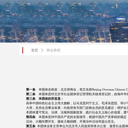
首页
ꄲ
商会章程
第一条
本团体名称是：北京侨商会，英文名称Beijing Overseas Chinese Ch
第二条
本团体是经北京市社会团体登记管理机关核准登记的，由海外华
第三条
本团体的宗旨是：
高举中国特色社会主义伟大旗帜，以马克思列宁主义、毛泽东思想、邓小
大局，支持会员事业发展；向政府有关部门反映会员的意见建议；维护会
本团体遵守宪法、法律、法规和国家政策，践行社会主义核心价值观，遵
第四条
本团体坚持中国共产党的全面领导，根据中国共产党章程的规定，
活动、大额经费开支、接收大额捐赠、开展涉外活动等提出意见。
第五条
本团体业务主管单位为北京市人民政府侨务办公室，接受社会团