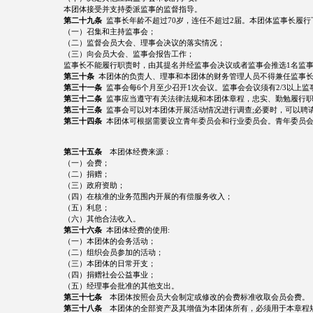
本团体接受并支持委派监事的监督指导。
第二十九条
监事长年龄不超过70岁，连任不超过2届。本团体监事长履行
（一）召集和主持监事会；
（二）监督会员大会、理事会决议的落实情况；
（三）向会员大会、监事会报告工作；
监事长不能履行职责时，由其提名并经监事会决议或者监事会推选1名监
第三十条
本团体的负责人、理事和本团体的财务管理人员不得兼任监事
第三十一条
监事会每6个月至少召开1次会议。监事会会议须有2/3以上监
第三十二条
监事应当遵守有关法律法规和本团体章程，忠实、勤勉履行
第三十三条
监事会可以对本团体开展活动情况进行调查;必要时，可以聘
第三十四条
本团体可根据需要设立青年委员会和行业委员会。青年委员
第三十五条
本团体经费来源：
（一）会费；
（二）捐赠；
（三）政府资助；
（四）在核准的业务范围内开展的有偿服务收入；
（五）利息；
（六）其他合法收入。
第三十六条
本团体经费的使用:
（一）本团体的会务活动；
（二）组织会员参加的活动；
（三）本团体的日常开支；
（四）捐赠社会公益事业；
（五）经理事会批准的其他支出。
第三十七条
本团体按照会员大会制定或修改的会费标准收取会员会费。
第三十八条
本团体的全部资产及其增值为本团体所有，必须用于本章程规