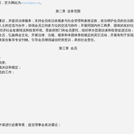
室，官方网站为
www.bjocc.cn
。
第二章 业务范围
建议，并提供法律服务；支持会员依法依规参与社会管理和参政议政，依法维护会员的合法权
人士的交流与合作；加强会员之间多方位的交流与协作；开展同国内外工商界、团体的友好往
京经济社会发展情况和投资环境。受政府部门和会员委托，组织举办贸易洽谈和投资促进活动
生活，弘扬商会文化。开展法律、法规、规章和本团体章程规定的其它活动，开展有利于实现
政策合集等专业刊物。引导会员增强诚信经营意识，承担社会责任。
第三章 会员
：
誉;
项决议和规定；
托的工作；
申请进行必要审查，提交理事会表决通过；