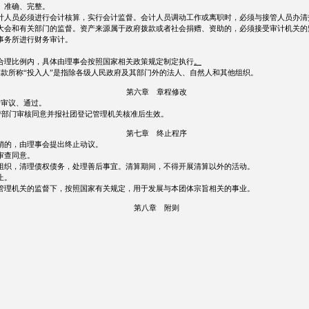
、准确、完整。
人员必须进行会计核算，实行会计监督。会计人员调动工作或离职时，必须与接管人员办清
会和有关部门的监督。资产来源属于政府拨款或者社会捐赠、资助的，必须接受审计机关的
事务所进行财务审计。
合理比例内，具体由理事会按照国家相关政策规定制定执行
。
款所称“投入人”是指除各级人民政府及其部门外的法人、自然人和其他组织。
第六章 章程修改
会审议、通过。
管部门审核同意并报社团登记管理机关核准后生效。
第七章 终止程序
销的，由理事会提出终止动议。
审查同意。
组织，清理债权债务，处理善后事宜。清算期间，不得开展清算以外的活动。
止。
理机关的监督下，按照国家有关规定，用于发展与本团体宗旨相关的事业。
第八章 附则