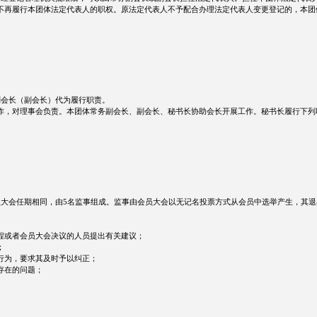
不再履行本团体法定代表人的职权。原法定代表人不予配合办理法定代表人变更登记的，本团
副会长（副会长）代为履行职责。
作，对理事会负责。本团体常务副会长、副会长、秘书长协助会长开展工作。秘书长履行下列
大会任期相同，由5名监事组成。监事由会员大会以无记名投票方式从会员中选举产生，其退
程或者会员大会决议的人员提出有关建议；
；
行为，要求其及时予以纠正；
存在的问题；