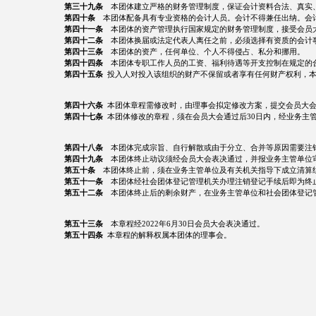
第三十九条
本团体建立严格的财务管理制度，保证会计资料合法、真实
第四十条
本团体配备具有专业资格的会计人员。会计不得兼任出纳。会计
第四十一条
本团体的资产管理执行国家规定的财务管理制度，接受会员大
第四十二条
本团体换届或法定代表人离任之前，必须选择有资质的会计
第四十三条
本团体的资产，任何单位、个人不得侵占、私分和挪用。
第四十四条
本团体专职工作人员的工资、福利待遇等开支控制在规定的
第四十五条
投入人对投入该组织的财产不保留或者享有任何财产权利，本
第四十六条
本团体章程需修改时，由理事会拟定修改方案，提交会员大
第四十七条
本团体修改的章程，须在会员大会通过后30日内，经业务主
第四十八条
本团体完成宗旨、自行解散或由于分立、合并等原因需要注
第四十九条
本团体终止动议须经会员大会表决通过，并报业务主管单位
第五十条
本团体终止前，须在业务主管单位及有关机关指导下成立清算
第五十一条
本团体经社会团体登记管理机关办理注销登记手续后即为终
第五十二条
本团体终止后的剩余财产，在业务主管单位和社会团体登记管
第五十三条
本章程经2022年6月30日会员大会表决通过。
第五十四条
本章程的解释权属本团体的理事会。