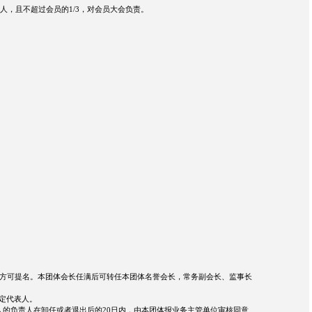
，且不超过会员的1/3，对会员大会负责。
，方可提名。本团体会长任满后可转任本团体名誉会长，常务副会长、监事长
定代表人。
的负责人在卸任或者退出后的20日内，由本团体报业务主管单位审核同意