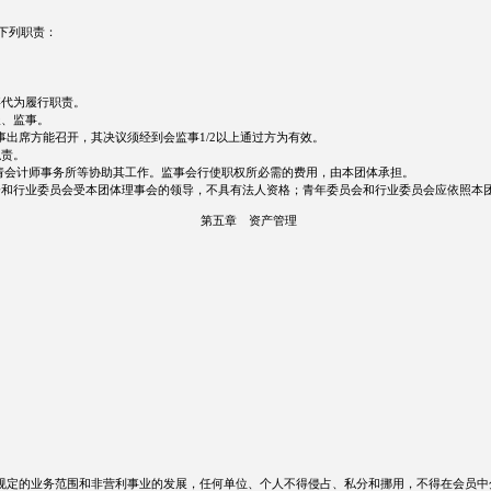
下列职责：
事代为履行职责。
长、监事。
事出席方能召开，其决议须经到会监事1/2以上通过方为有效。
职责。
请会计师事务所等协助其工作。监事会行使职权所必需的费用，由本团体承担。
会和行业委员会受本团体理事会的领导，不具有法人资格；青年委员会和行业委员会应依照本
第五章 资产管理
定的业务范围和非营利事业的发展，任何单位、个人不得侵占、私分和挪用，不得在会员中