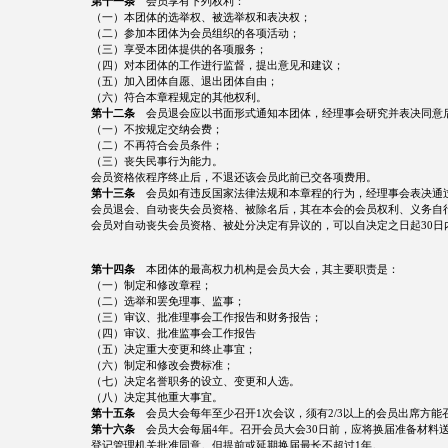
第十一条
会员享有下列权利：
（一）本团体的选举权、被选举权和表决权；
（二）参加本团体为会员组织的各项活动；
（三）享受本团体提供的各项服务；
（四）对本团体的工作进行监督，提出意见和建议；
（五）加入团体自愿、退出团体自由；
（六）符合本章程规定的其他权利。
第十二条
会员退会应以书面形式通知本团体，经理事会研究并表决同意
（一）不按规定交纳会费；
（二）不再符合会员条件；
（三）丧失民事行为能力。
会员资格依程序终止后，不退还该会员此前已交各项费用。
第十三条
会员如有违反国家法律法规和本章程的行为，经理事会表决通
会员退会、自动丧失会员资格、被除名后，其在本会的会员权利、义务自
会员对自动丧失会员资格、被处分决定有异议的，可以自决定之日起30
第十四条
本团体的最高权力机构是会员大会，其主要职责是：
（一）制定和修改章程；
（二）选举和罢免理事、监事；
（三）审议、批准理事会工作报告和财务报告；
（四）审议、批准监事会工作报告
（五）决定重大变更和终止事宜；
（六）制定和修改会费标准；
（七）决定名誉职务的设立、变更和人选。
（八）决定其他重大事宜。
第十五条
会员大会每年至少召开1次会议，须有2/3以上的会员出席方能
第十六条
会员大会每届4年。召开会员大会30日前，应将换届准备材料
登记管理机关批准同意。但提前或延期换届最长不超过1年。