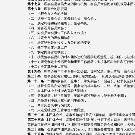
第十七条
理事会是会员大会的执行机构，在会员大会闭会期间领导本团体开
第十八条
理事会的职责是：
（一）执行会员大会的决议；
（二）选举和罢免会长、常务副会长、副会长；
（三）决定聘任和解聘秘书长、副秘书长。
（四）筹备召开会员大会；
（五）向会员大会报告工作和财务状况；
（六）决定会员的吸收和除名；
（七）决定秘书处的设立，办公住所的变更；
（八）领导本团体开展工作；
（九）制定内部管理制度；
（十）接受监事会提出的对本团体违纪问题的处理意见，提出解决办法并
（十一）研究制定中长远规划和重要工作部署，务求体现科学性和可行性
（十二）决定其他重大事项。
第十九条
理事会每年至少召开一次会议。如有紧急、重大事项，由会长
第二十条
理事会须有2/3以上理事出席方能召开，其决议须经到会理事2
第二十一条
本团体的会长、监事长、常务副会长、副会长、秘书长必须
（一）拥护中国共产党的领导，贯彻党的基本路线、方针、政策，政治素
（二）在本团体业务领域内有较大影响；
（三）身体健康，能正常履责，年龄不超过70周岁，秘书长为专职；
（四）未受过剥夺政治权利的刑事处罚；
（五）具有完全民事行为能力。
（六）人选需经业务主管单位审查同意。
第二十二条
本团体会长、监事长如超过最高任职年龄，须经理事会表决
第二十三条
本团体会长、监事长每届任期4年，连任不超过两届。因特殊
离任后可转任本团体顾问；本团体可根据需要聘请名誉会长和顾问；名誉
第二十四条
会长是本团体法定代表人，也可由业务主管部门推荐人选担任
第二十五条
因特殊情况，经理事会表决同意，报业务主管单位审核同意并