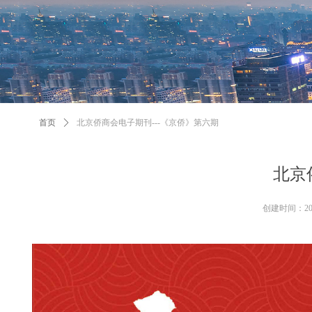
首页
ꄲ
北京侨商会电子期刊---《京侨》第六期
北京
创建时间：
2